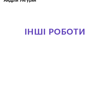
Андрій Унгурян
ІНШІ РОБОТИ
Рекламна 3D Анімація
Foxtrot. Фоксаж