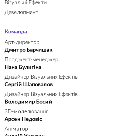
Візуальні Ефекти
Девелопмент
Команда
Арт-директор
Дмитро Барчишак
Проджект-менеджер
Нана Булигіна
Дизайнер Візуальних Ефектів
Сергій Шаповалов
Дизайнер Візуальних Ефектів
Володимир Босий
3D-моделювання
Арсен Недовіс
Аніматор