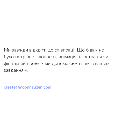
3D Анімаційна Короткометражка
Samsung – Живіть на
повну з 8К
Ми завжди відкриті до співпраці! Що б вам не
було потрібно - концепт, анімація, ілюстрація чи
фінальний проект- ми допоможемо вам із вашим
завданням.
create@moonhauzen.com