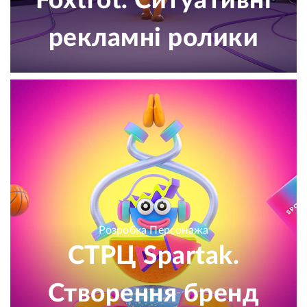
Foxtrot. Ситуативні
рекламні ролики
Розробка Персонажа
СТРЦ Spartak.
Створення бренд