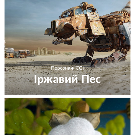
Персонаж CGI
Іржавий Пес