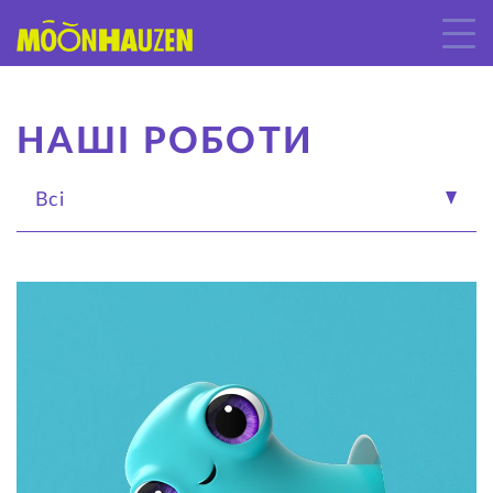
НАШІ РОБОТИ
Всі
Анімація
Арт
Персонажі
Шоуріл