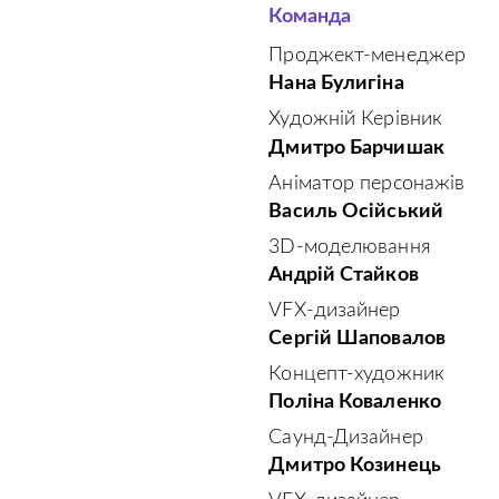
Команда
Проджект-менеджер
Нана Булигіна
Художній Керівник
Дмитро Барчишак
Аніматор персонажів
Василь Осійський
3D-моделювання
Андрій Стайков
VFX-дизайнер
Сергій Шаповалов
Концепт-художник
Поліна Коваленко
Саунд-Дизайнер
Дмитро Козинець