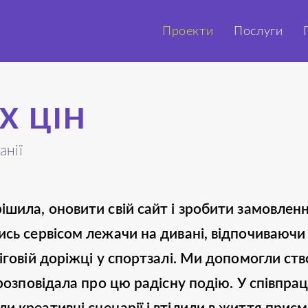
Проекти
Послуги
Х ЦІН
анії
шила, оновити свій сайт і зробити замовлення
сь сервісом лежачи на дивані, відпочиваючи 
іговій доріжці у спортзалі. Ми допомогли ст
озповідала про цю радісну подію. У співпраці