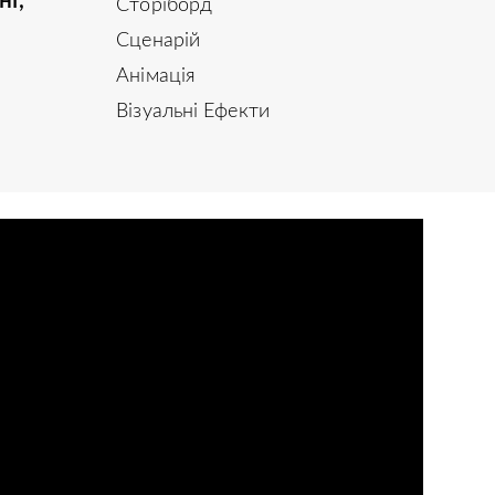
ні,
Сторіборд
Сценарій
Анімація
Візуальні Ефекти