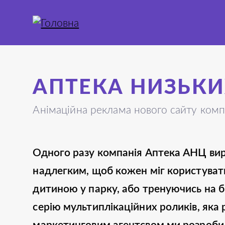
АПТЕКА НИЗЬКИ
Анімаційна реклама нового сайту комп
Одного разу компанія Аптека АНЦ вирі
надлегким, щоб кожен міг користувати
дитиною у парку, або тренуючись на б
серію мультиплікаційних роликів, яка р