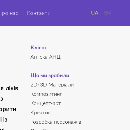
UA
EN
Про нас
Контакти
Клієнт
Аптека АНЦ
Що ми зробили
2D/3D Матеріали
 ліків
Композитинг
з
Концепт-арт
ворити
Креатив
 із
Розробка персонажів