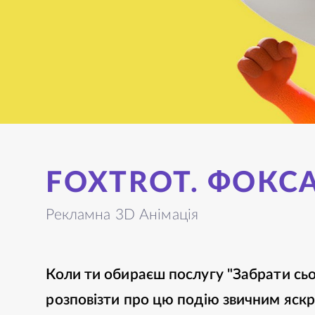
FOXTROT. ФОКС
Рекламна 3D Анімація
Коли ти обираєш послугу "Забрати сьо
розповізти про цю подію звичним яск