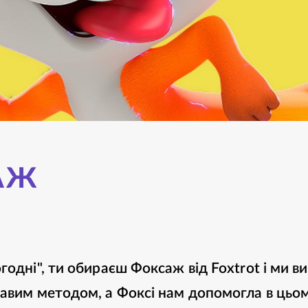
АЖ
годні", ти обираєш Фоксаж від Foxtrot і ми в
равим методом, а Фоксі нам допомогла в цьом