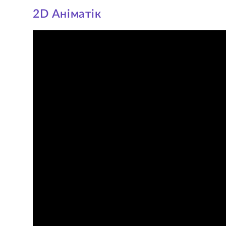
2D Аніматік