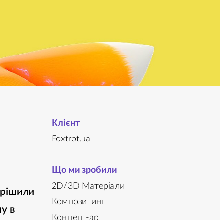
Клієнт
Foxtrot.ua
Що ми зробили
2D/3D Матеріали
ирішили
Композитинг
у в
Концепт-арт