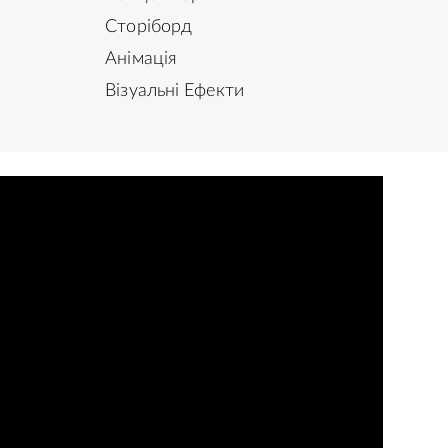
Сторіборд
Анімація
Візуальні Ефекти